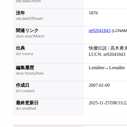
rda:dateOfBirth
没年
1876
rda:dateOfDeath
関連リンク
nr92041843
(LCNAM
skos:exactMatch
出典
快優伝説 / 高木勇
dct:source
LCCN: nr92041843
編集履歴
Lemâitre→Lemaître
skos:historyNote
作成日
2007-01-09
dct:created
最終更新日
2025-11-25T08:53:2
dct:modified