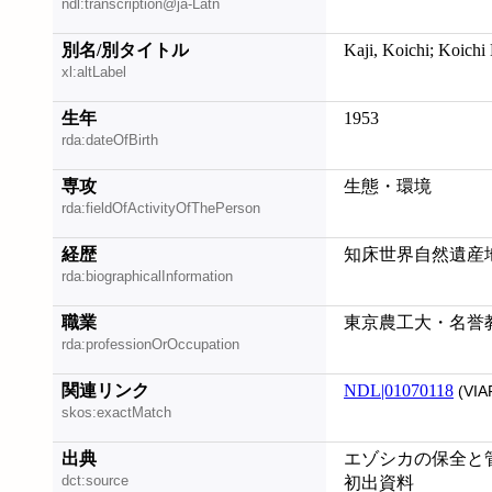
ndl:transcription@ja-Latn
別名/別タイトル
Kaji, Koichi; Koichi 
xl:altLabel
生年
1953
rda:dateOfBirth
専攻
生態・環境
rda:fieldOfActivityOfThePerson
経歴
知床世界自然遺産
rda:biographicalInformation
職業
東京農工大・名誉
rda:professionOrOccupation
関連リンク
NDL|01070118
(VIA
skos:exactMatch
出典
エゾシカの保全と管理
dct:source
初出資料