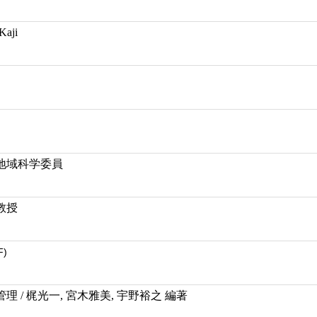
Kaji
地域科学委員
教授
F)
 / 梶光一, 宮木雅美, 宇野裕之 編著