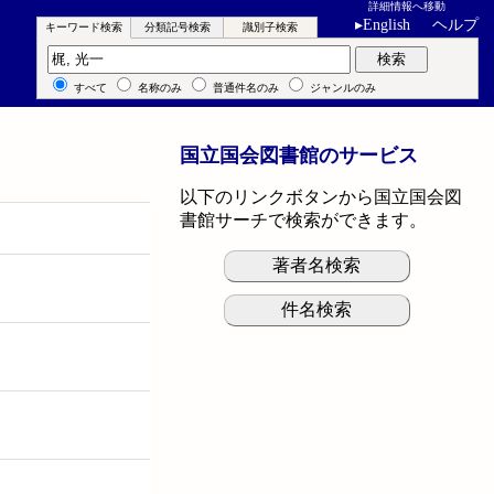
詳細情報へ移動
▸
English
ヘルプ
キーワード検索
分類記号検索
識別子検索
キーワード検索
検索
すべて
名称のみ
普通件名のみ
ジャンルのみ
国立国会図書館のサービス
以下のリンクボタンから国立国会図
書館サーチで検索ができます。
著者名検索
件名検索