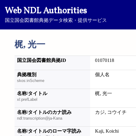
Web NDL Authorities
国立国会図書館典拠データ検索・提供サービス
梶, 光一
国立国会図書館典拠ID
01070118
典拠種別
個人名
skos:inScheme
名称/タイトル
梶, 光一
xl:prefLabel
名称/タイトルのカナ読み
カジ, コウイチ
ndl:transcription@ja-Kana
名称/タイトルのローマ字読み
Kaji, Koichi