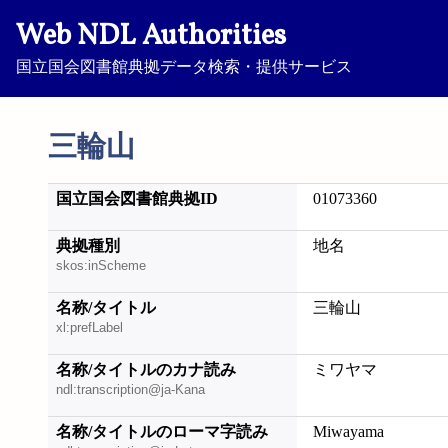
Web NDL Authorities
国立国会図書館典拠データ検索・提供サービス
三輪山
国立国会図書館典拠ID
01073360
典拠種別
地名
skos:inScheme
名称/タイトル
三輪山
xl:prefLabel
名称/タイトルのカナ読み
ミワヤマ
ndl:transcription@ja-Kana
名称/タイトルのローマ字読み
Miwayama