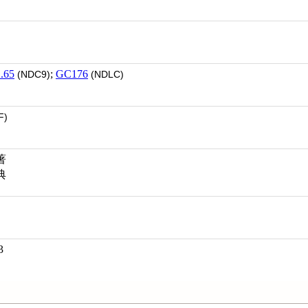
.65
;
GC176
(NDC9)
(NDLC)
F)
著
典
3