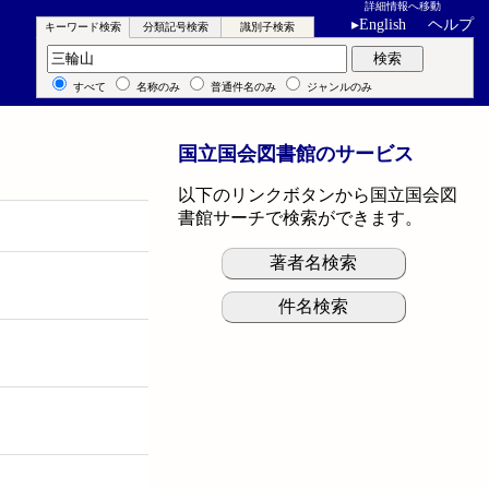
詳細情報へ移動
▸
English
ヘルプ
キーワード検索
分類記号検索
識別子検索
キーワード検索
検索
すべて
名称のみ
普通件名のみ
ジャンルのみ
国立国会図書館のサービス
以下のリンクボタンから国立国会図
書館サーチで検索ができます。
著者名検索
件名検索