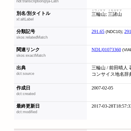
ndl:transcription@ja-Latn
ミワノヤマ
ミモロヤマ
別名/別タイトル
三輪山
;
三諸山
xl:altLabel
分類記号
291.65
;
291
(NDC10)
skos:relatedMatch
関連リンク
NDL|01073360
(VIA
skos:exactMatch
出典
三輪山 / 前田晴人 
dct:source
コンサイス地名辞
作成日
2007-02-05
dct:created
最終更新日
2017-03-28T18:57:3
dct:modified