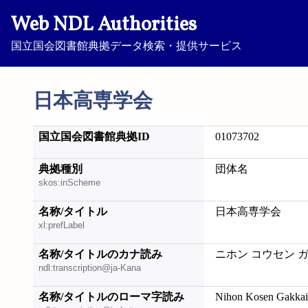
Web NDL Authorities
国立国会図書館典拠データ検索・提供サービス
日本高専学会
国立国会図書館典拠ID
01073702
典拠種別
団体名
skos:inScheme
名称/タイトル
日本高専学会
xl:prefLabel
名称/タイトルのカナ読み
ニホン コウセン 
ndl:transcription@ja-Kana
名称/タイトルのローマ字読み
Nihon Kosen Gakkai