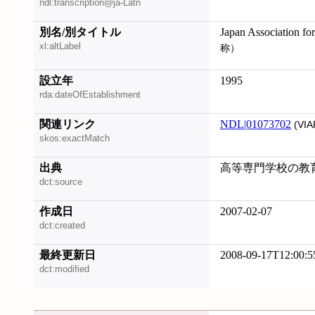
ndl:transcription@ja-Latn
別名/別タイトル
Japan Association fo
xl:altLabel
称）
設立年
1995
rda:dateOfEstablishment
関連リンク
NDL|01073702
(VIA
skos:exactMatch
出典
高等専門学校の教
dct:source
作成日
2007-02-07
dct:created
最終更新日
2008-09-17T12:00:5
dct:modified