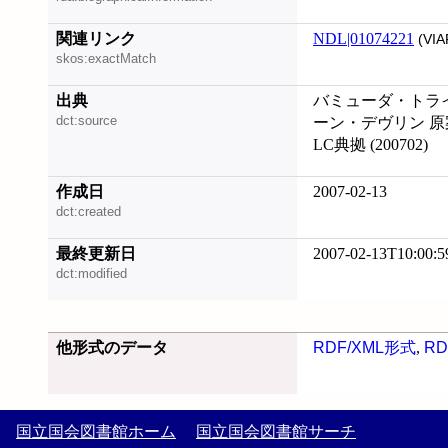
関連リンク
NDL|01074221
(VIA
skos:exactMatch
出典
バミューダ・トライ
dct:source
ーン・デヴリン 原案
LC典拠 (200702)
作成日
2007-02-13
dct:created
最終更新日
2007-02-13T10:00:5
dct:modified
他形式のデータ
RDF/XML形式
,
RD
国立国会図書館ホーム
国立国会図書館サーチ