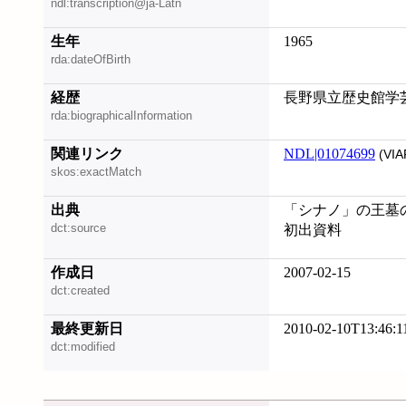
ndl:transcription@ja-Latn
生年
1965
rda:dateOfBirth
経歴
長野県立歴史館学
rda:biographicalInformation
関連リンク
NDL|01074699
(VIA
skos:exactMatch
出典
「シナノ」の王墓の
dct:source
初出資料
作成日
2007-02-15
dct:created
最終更新日
2010-02-10T13:46:1
dct:modified