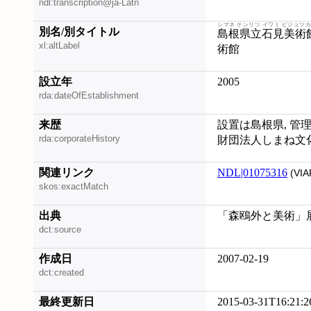
ndl:transcription@ja-Latn
シマネ ケンリツ イワミ ビジュツ
別名/別タイトル
島根県立石見美術
xl:altLabel
術館
設立年
2005
rda:dateOfEstablishment
来歴
設置は島根県, 管理
rda:corporateHistory
財団法人しまね文
関連リンク
NDL|01075316
(VIA
skos:exactMatch
出典
「森鴎外と美術」展
dct:source
作成日
2007-02-19
dct:created
最終更新日
2015-03-31T16:21:2