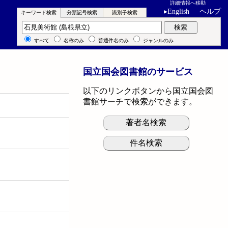
詳細情報へ移動
▸
English
ヘルプ
キーワード検索
分類記号検索
識別子検索
キーワード検索
検索
すべて
名称のみ
普通件名のみ
ジャンルのみ
国立国会図書館のサービス
以下のリンクボタンから国立国会図
書館サーチで検索ができます。
著者名検索
件名検索