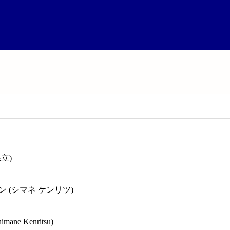
立)
 (シマネ ケンリツ)
himane Kenritsu)