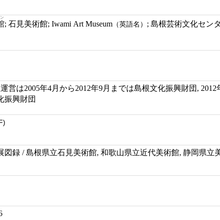
カン
館
; 石見美術館; Iwami Art Museum
; 島根芸術文化センター島根県立石見美
（英語名）
運営は2005年4月から2012年9月までは島根文化振興財団, 201
化振興財団
F)
図録 / 島根県立石見美術館, 和歌山県立近代美術館, 静岡県立
6