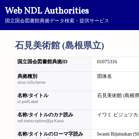
Web NDL Authorities
国立国会図書館典拠データ検索・提供サービス
石見美術館 (島根県立)
国立国会図書館典拠ID
01075316
典拠種別
団体名
skos:inScheme
名称/タイトル
石見美術館 (島根県
xl:prefLabel
名称/タイトルのカナ読み
イワミ ビジュツカン
ndl:transcription@ja-Kana
名称/タイトルのローマ字読み
Iwami Bijutsukan (S