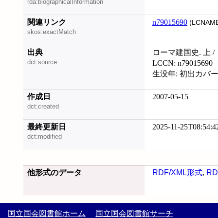
rda:biographicalInformation
関連リンク
n79015690
(LCNAME
skos:exactMatch
出典
ローマ建国史. 上 /
dct:source
LCCN: n79015690
生没年: 初出カバ
作成日
2007-05-15
dct:created
最終更新日
2025-11-25T08:54:4
dct:modified
他形式のデータ
RDF/XML形式
,
RD
国立国会図書館ホーム
国立国会図書館サーチ