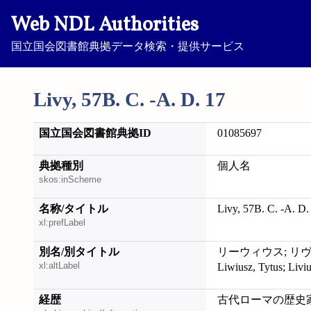
Web NDL Authorities
国立国会図書館典拠データ検索・提供サービス
Livy, 57B. C. -A. D. 17
国立国会図書館典拠ID
01085697
典拠種別
個人名
skos:inScheme
名称/タイトル
Livy, 57B. C. -A. D.
xl:prefLabel
別名/別タイトル
リーウィウス; リヴィウス; 
xl:altLabel
Liwiusz, Tytus; Liviu
経歴
古代ローマの歴史