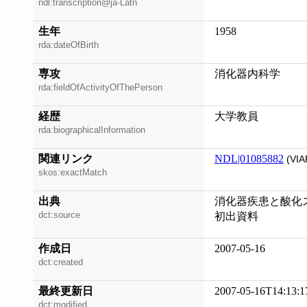
ndl:transcription@ja-Latn
生年
1958
rda:dateOfBirth
専攻
消化器内科学
rda:fieldOfActivityOfThePerson
経歴
大学教員
rda:biographicalInformation
関連リンク
NDL|01085882
(VIA
skos:exactMatch
出典
消化器疾患と酸化スト
dct:source
初出資料
作成日
2007-05-16
dct:created
最終更新日
2007-05-16T14:13:1
dct:modified