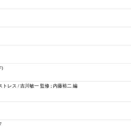
F)
レス / 吉川敏一 監修 ; 内藤裕二 編
7