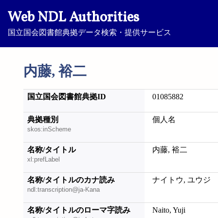
Web NDL Authorities
国立国会図書館典拠データ検索・提供サービス
内藤, 裕二
国立国会図書館典拠ID
01085882
典拠種別
個人名
skos:inScheme
名称/タイトル
内藤, 裕二
xl:prefLabel
名称/タイトルのカナ読み
ナイトウ, ユウジ
ndl:transcription@ja-Kana
名称/タイトルのローマ字読み
Naito, Yuji