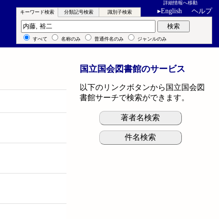
詳細情報へ移動
▸
English
ヘルプ
キーワード検索
分類記号検索
識別子検索
キーワード検索
検索
すべて
名称のみ
普通件名のみ
ジャンルのみ
国立国会図書館のサービス
以下のリンクボタンから国立国会図
書館サーチで検索ができます。
著者名検索
件名検索