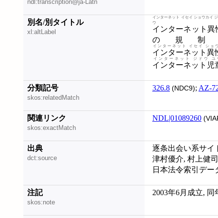
ndl:transcription@ja-Latn
インターネット イセイ ショウカイ ジギ
別名/別タイトル
インターネット異
xl:altLabel
の規制
インターネット イセイ ショ
インターネット異
インターネット ジドウ ユ
インターネット児
分類記号
326.8
;
AZ-7
(NDC9)
skos:relatedMatch
関連リンク
NDL|01089260
(VIA
skos:exactMatch
出典
逐条出会い系サイト規
dct:source
津村優介, 村上健司
日本法令索引データベー
注記
2003年6月成立, 
skos:note