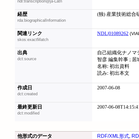
ndl:transcription@ja-Latn
経歴
(独) 産業技術総
rda:biographicalInformation
関連リンク
NDL|01089262
(VIA
skos:exactMatch
出典
自己組織化ナノマテリ
dct:source
智彦 編集幹事 ; 
名称: 初出資料
読み: 初出本文
作成日
2007-06-08
dct:created
最終更新日
2007-06-08T14:15:4
dct:modified
他形式のデータ
RDF/XML形式
,
RD