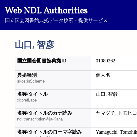
Web NDL Authorities
国立国会図書館典拠データ検索・提供サービス
山口, 智彦
国立国会図書館典拠ID
01089262
典拠種別
個人名
skos:inScheme
名称/タイトル
山口, 智彦
xl:prefLabel
名称/タイトルのカナ読み
ヤマグチ, トモヒ
ndl:transcription@ja-Kana
名称/タイトルのローマ字読み
Yamaguchi, Tomohi