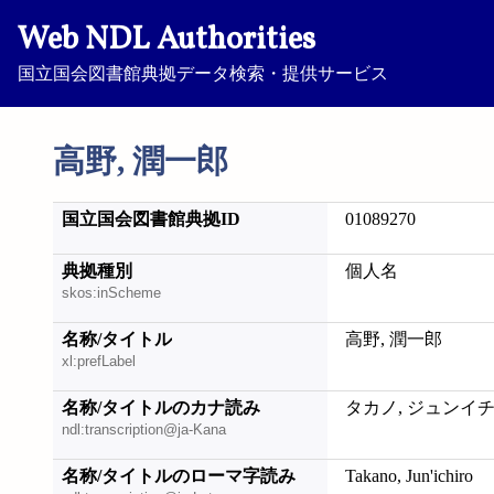
Web NDL Authorities
国立国会図書館典拠データ検索・提供サービス
高野, 潤一郎
国立国会図書館典拠ID
01089270
典拠種別
個人名
skos:inScheme
名称/タイトル
高野, 潤一郎
xl:prefLabel
名称/タイトルのカナ読み
タカノ, ジュンイ
ndl:transcription@ja-Kana
名称/タイトルのローマ字読み
Takano, Jun'ichiro