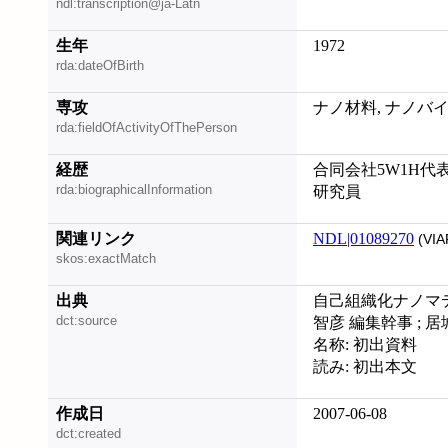
ndl:transcription@ja-Latn
生年
1972
rda:dateOfBirth
専攻
ナノ材料, ナノバ
rda:fieldOfActivityOfThePerson
経歴
合同会社5W1H代
rda:biographicalInformation
研究員
関連リンク
NDL|01089270
(VIA
skos:exactMatch
出典
自己組織化ナノマテリ
dct:source
智彦 編集幹事 ; 
名称: 初出資料
読み: 初出本文
作成日
2007-06-08
dct:created