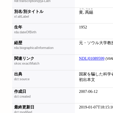
ndl:transcription@ja-Latn
コウ, ウセキ
別名/別タイトル
黄, 禹錫
xl:altLabel
生年
1952
rda:dateOfBirth
経歴
元・ソウル大学教
rda:biographicalInformation
関連リンク
NDL|01089599
(VIA
skos:exactMatch
出典
国家を騙した科学者 /
dct:source
初出本文
作成日
2007-06-12
dct:created
最終更新日
2019-01-07T18:15:1
dct:modified