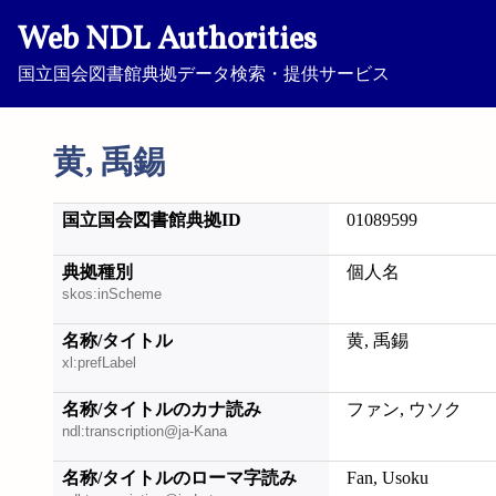
Web NDL Authorities
国立国会図書館典拠データ検索・提供サービス
黄, 禹錫
国立国会図書館典拠ID
01089599
典拠種別
個人名
skos:inScheme
名称/タイトル
黄, 禹錫
xl:prefLabel
名称/タイトルのカナ読み
ファン, ウソク
ndl:transcription@ja-Kana
名称/タイトルのローマ字読み
Fan, Usoku