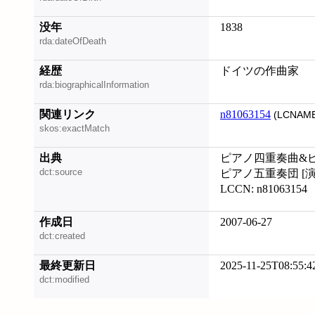
没年
1838
rda:dateOfDeath
経歴
ドイツの作曲家
rda:biographicalInformation
関連リンク
n81063154
(LCNAME
skos:exactMatch
出典
ピアノ四重奏曲&ピア
dct:source
ピアノ五重奏団 [演
LCCN: n81063154
作成日
2007-06-27
dct:created
最終更新日
2025-11-25T08:55:4
dct:modified