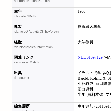
ndl:transcription@ja-Latn
生年
1956
rda:dateOfBirth
専攻
循環器内科学
rda:fieldOfActivityOfThePerson
経歴
大学教員
rda:biographicalInformation
関連リンク
NDL|01097129
(VIA
skos:exactMatch
出典
イラストで学ぶ心臓ペースメ
dct:source
Barold, Roland X. 
小林義典, 新田隆 
初出資料
生年: 資料本体: 
編集履歴
生年追加 (20110913