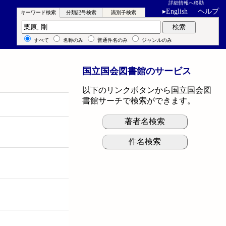
詳細情報へ移動
▸
English
ヘルプ
キーワード検索
分類記号検索
識別子検索
キーワード検索
検索
すべて
名称のみ
普通件名のみ
ジャンルのみ
国立国会図書館のサービス
以下のリンクボタンから国立国会図
書館サーチで検索ができます。
著者名検索
件名検索