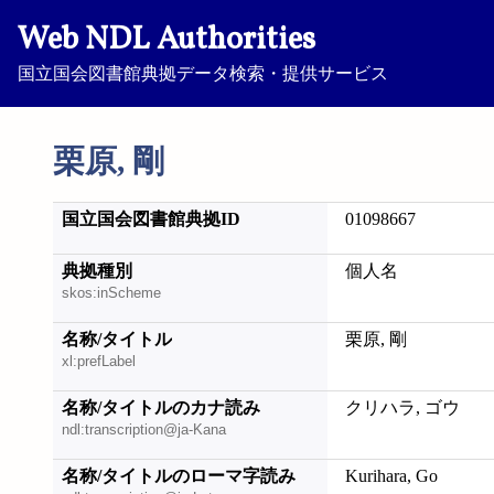
Web NDL Authorities
国立国会図書館典拠データ検索・提供サービス
栗原, 剛
国立国会図書館典拠ID
01098667
典拠種別
個人名
skos:inScheme
名称/タイトル
栗原, 剛
xl:prefLabel
名称/タイトルのカナ読み
クリハラ, ゴウ
ndl:transcription@ja-Kana
名称/タイトルのローマ字読み
Kurihara, Go