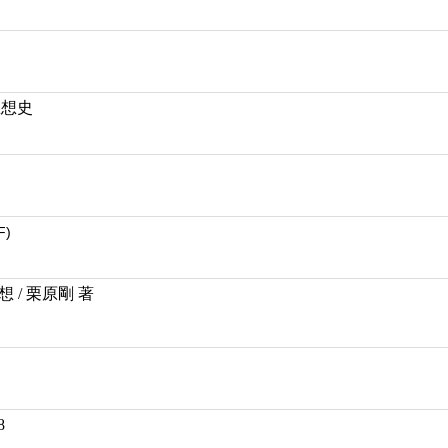
思想史
F)
 / 栗原剛 著
8