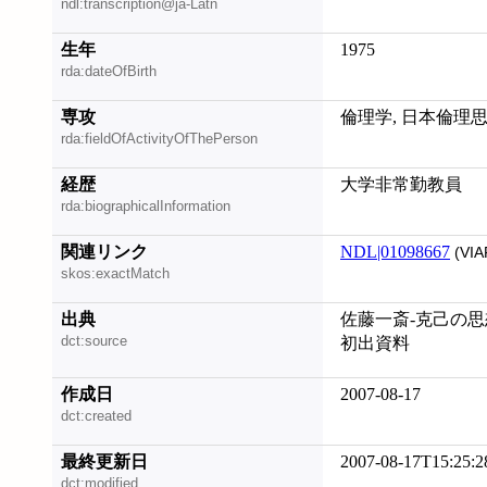
ndl:transcription@ja-Latn
生年
1975
rda:dateOfBirth
専攻
倫理学, 日本倫理
rda:fieldOfActivityOfThePerson
経歴
大学非常勤教員
rda:biographicalInformation
関連リンク
NDL|01098667
(VIA
skos:exactMatch
出典
佐藤一斎-克己の思想
dct:source
初出資料
作成日
2007-08-17
dct:created
最終更新日
2007-08-17T15:25:2
dct:modified