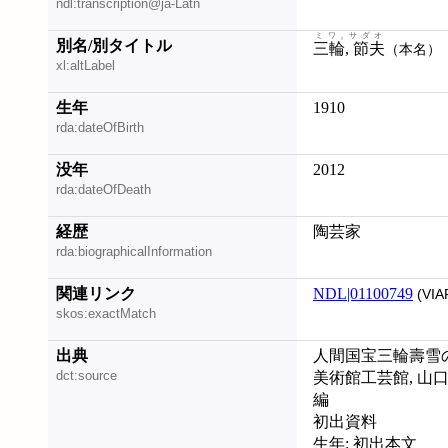
ndl:transcription@ja-Latn
ミワ, サダオ
別名/別タイトル
三輪, 節夫
（本名）
xl:altLabel
生年
1910
rda:dateOfBirth
没年
2012
rda:dateOfDeath
経歴
陶芸家
rda:biographicalInformation
関連リンク
NDL|01100749
(VIA
skos:exactMatch
出典
人間国宝三輪壽雪の世
dct:source
美術館工芸館, 山
編
初出資料
生年: 初出本文