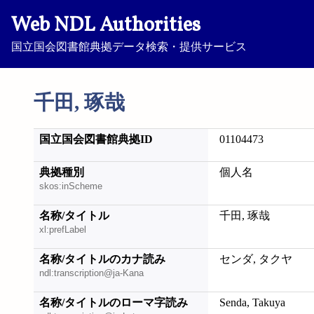
Web NDL Authorities
国立国会図書館典拠データ検索・提供サービス
千田, 琢哉
国立国会図書館典拠ID
01104473
典拠種別
個人名
skos:inScheme
名称/タイトル
千田, 琢哉
xl:prefLabel
名称/タイトルのカナ読み
センダ, タクヤ
ndl:transcription@ja-Kana
名称/タイトルのローマ字読み
Senda, Takuya