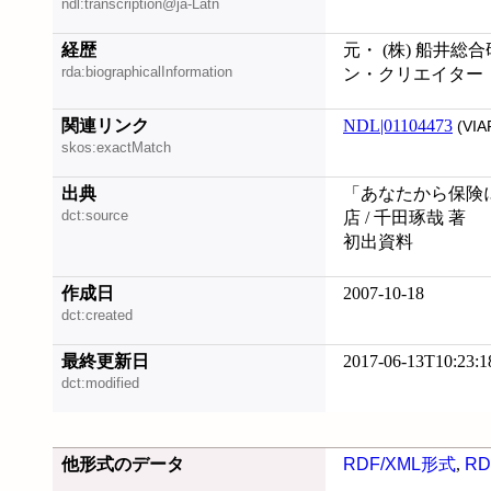
ndl:transcription@ja-Latn
経歴
元・ (株) 船井総
rda:biographicalInformation
ン・クリエイター
関連リンク
NDL|01104473
(VIA
skos:exactMatch
出典
「あなたから保険
dct:source
店 / 千田琢哉 著
初出資料
作成日
2007-10-18
dct:created
最終更新日
2017-06-13T10:23:1
dct:modified
他形式のデータ
RDF/XML形式
,
RD