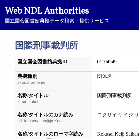
Web NDL Authorities
国立国会図書館典拠データ検索・提供サービス
国際刑事裁判所
国立国会図書館典拠ID
01104549
典拠種別
団体名
skos:inScheme
名称/タイトル
国際刑事裁判所
xl:prefLabel
名称/タイトルのカナ読み
コクサイ ケイジ 
ndl:transcription@ja-Kana
名称/タイトルのローマ字読み
Kokusai Keiji Saiba