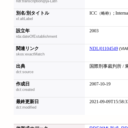
ndl:transcription@ja-Latn
別名/別タイトル
ICC
; Intern
（略称）
xl:altLabel
設立年
2003
rda:dateOfEstablishment
関連リンク
NDL|01104549
(VIA
skos:exactMatch
出典
国際刑事裁判所 / 
dct:source
作成日
2007-10-19
dct:created
最終更新日
2021-09-09T15:58:3
dct:modified