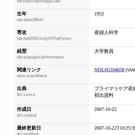
ndl:transcription@ja-Latn
生年
1952
rda:dateOfBirth
専攻
産婦人科学
rda:fieldOfActivityOfThePerson
経歴
大学教員
rda:biographicalInformation
関連リンク
NDL|01104658
(VIA
skos:exactMatch
出典
プライマリケア産婦人
dct:source
初出資料
作成日
2007-10-22
dct:created
最終更新日
2007-10-22T10:25:3
dct:modified