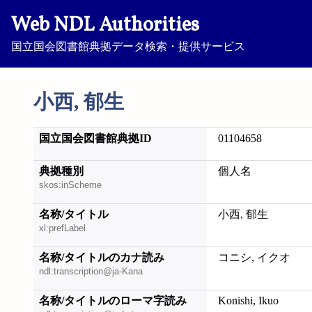
Web NDL Authorities
国立国会図書館典拠データ検索・提供サービス
小西, 郁生
国立国会図書館典拠ID
01104658
典拠種別
個人名
skos:inScheme
名称/タイトル
小西, 郁生
xl:prefLabel
名称/タイトルのカナ読み
コニシ, イクオ
ndl:transcription@ja-Kana
名称/タイトルのローマ字読み
Konishi, Ikuo