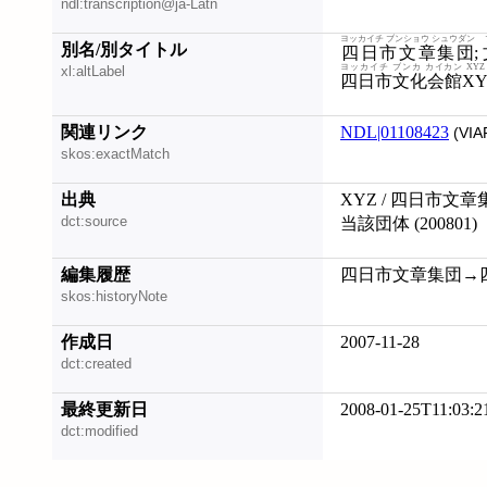
ndl:transcription@ja-Latn
ヨッカイチ ブンショウ シュウダン
別名/別タイトル
四日市文章集団
;
ヨッカイチ ブンカ カイカン XYZ
xl:altLabel
四日市文化会館XY
関連リンク
NDL|01108423
(VIA
skos:exactMatch
出典
XYZ / 四日市文章集
dct:source
当該団体 (200801)
編集履歴
四日市文章集団→四日市
skos:historyNote
作成日
2007-11-28
dct:created
最終更新日
2008-01-25T11:03:2
dct:modified