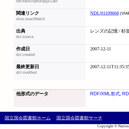
ndl:transcription@ja-Latn
関連リンク
NDL|01109668
(VIA
skos:exactMatch
出典
レンズの記憶 / 
dct:source
作成日
2007-12-11
dct:created
最終更新日
2007-12-11T11:35:3
dct:modified
他形式のデータ
RDF/XML形式
,
RD
国立国会図書館ホーム
国立国会図書館サーチ
Copyright © Nationa