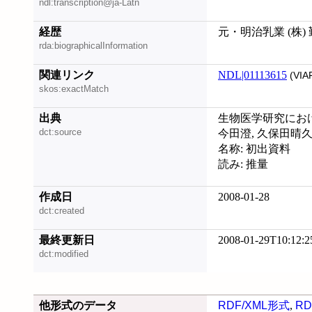
ndl:transcription@ja-Latn
経歴
元・明治乳業 (株)
rda:biographicalInformation
関連リンク
NDL|01113615
(VIA
skos:exactMatch
出典
生物医学研究における欺瞞と不
dct:source
今田澄, 久保田晴久
名称: 初出資料
読み: 推量
作成日
2008-01-28
dct:created
最終更新日
2008-01-29T10:12:2
dct:modified
他形式のデータ
RDF/XML形式
,
RD