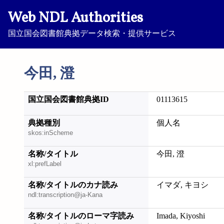
Web NDL Authorities
国立国会図書館典拠データ検索・提供サービス
今田, 澄
国立国会図書館典拠ID
01113615
典拠種別
個人名
skos:inScheme
名称/タイトル
今田, 澄
xl:prefLabel
名称/タイトルのカナ読み
イマダ, キヨシ
ndl:transcription@ja-Kana
名称/タイトルのローマ字読み
Imada, Kiyoshi