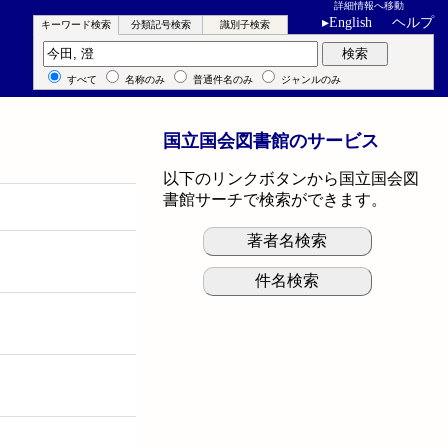
詳細情報へ移動
▸
English
ヘルプ
キーワード検索
分類記号検索
識別子検索
キーワード検索
検索
すべて
名称のみ
普通件名のみ
ジャンルのみ
国立国会図書館のサービス
以下のリンクボタンから国立国会図
書館サーチで検索ができます。
著者名検索
件名検索