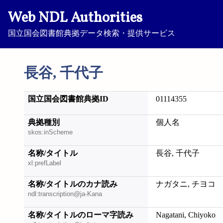
Web NDL Authorities
国立国会図書館典拠データ検索・提供サービス
長谷, 千代子
国立国会図書館典拠ID
01114355
典拠種別
個人名
skos:inScheme
名称/タイトル
長谷, 千代子
xl:prefLabel
名称/タイトルのカナ読み
ナガタニ, チヨコ
ndl:transcription@ja-Kana
名称/タイトルのローマ字読み
Nagatani, Chiyoko