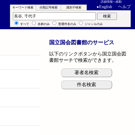
詳細情報へ移動
▸
English
ヘルプ
キーワード検索
分類記号検索
識別子検索
キーワード検索
検索
すべて
名称のみ
普通件名のみ
ジャンルのみ
国立国会図書館のサービス
以下のリンクボタンから国立国会図
書館サーチで検索ができます。
著者名検索
件名検索