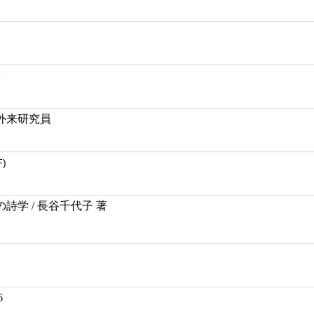
学
外来研究員
F)
詩学 / 長谷千代子 著
6