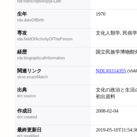
ndl:transcription@ja-Latn
生年
1970
rda:dateOfBirth
専攻
文化人類学, 民俗
rda:fieldOfActivityOfThePerson
経歴
国立民族学博物館
rda:biographicalInformation
関連リンク
NDL|01114355
(VIA
skos:exactMatch
出典
文化の政治と生活の
dct:source
初出資料
作成日
2008-02-04
dct:created
最終更新日
2019-05-10T11:54:3
dct:modified