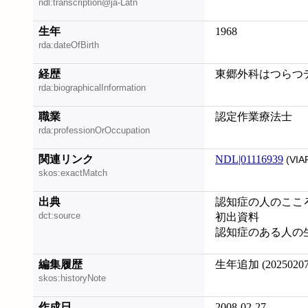
ndl:transcription@ja-Latn
生年
1968
rda:dateOfBirth
経歴
東郷外科はつらつ
rda:biographicalInformation
職業
認定作業療法士
rda:professionOrOccupation
関連リンク
NDL|01116939
(VIA
skos:exactMatch
出典
認知症の人のこころ
dct:source
初出資料
認知症のある人の生活と
編集履歴
生年追加 (20250207
skos:historyNote
作成日
2008-02-27