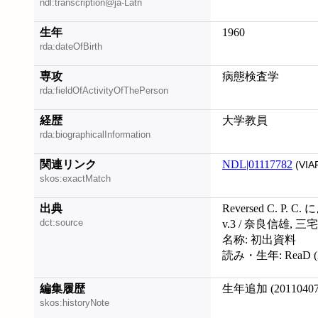
ndl:transcription@ja-Latn
生年
1960
rda:dateOfBirth
専攻
病態検査学
rda:fieldOfActivityOfThePerson
経歴
大学教員
rda:biographicalInformation
関連リンク
NDL|01117782
(VIA
skos:exactMatch
出典
Reversed C. 
dct:source
v.3 / 奈良信雄, 
名称: 初出資料
読み・生年: ReaD (2
編集履歴
生年追加 (20110407
skos:historyNote