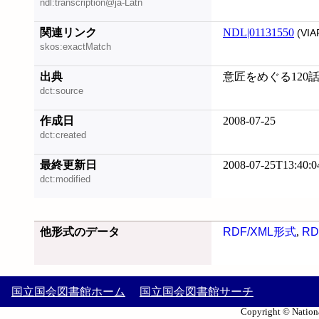
ndl:transcription@ja-Latn
関連リンク
NDL|01131550
(VIA
skos:exactMatch
出典
意匠をめぐる120
dct:source
作成日
2008-07-25
dct:created
最終更新日
2008-07-25T13:40:0
dct:modified
他形式のデータ
RDF/XML形式
,
RD
国立国会図書館ホーム
国立国会図書館サーチ
Copyright © Nationa