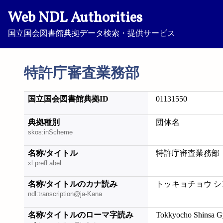
Web NDL Authorities
国立国会図書館典拠データ検索・提供サービス
特許庁審査業務部
国立国会図書館典拠ID
01131550
典拠種別
団体名
skos:inScheme
名称/タイトル
特許庁審査業務部
xl:prefLabel
名称/タイトルのカナ読み
トッキョチョウ シ
ndl:transcription@ja-Kana
名称/タイトルのローマ字読み
Tokkyocho Shinsa 