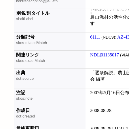
ndl:transcription@ja-Latn
ノウサンギョソン ノ カッセイカ ノ 
別名/別タイトル
農山漁村の活性化
xl:altLabel
す
分類記号
611.1
;
AZ-4
(NDC9)
skos:relatedMatch
関連リンク
NDL|01135017
(VIA
skos:exactMatch
出典
「逐条解説」農山漁
dct:source
会 編著
注記
2007年5月16日公
skos:note
作成日
2008-08-28
dct:created
最終更新日
2008-08-28T11:33:4