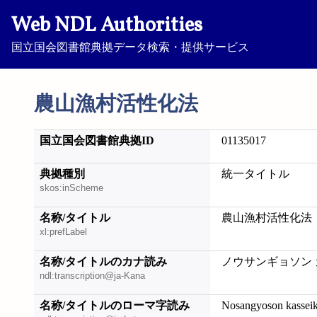
Web NDL Authorities
国立国会図書館典拠データ検索・提供サービス
農山漁村活性化法
国立国会図書館典拠ID
01135017
典拠種別
統一タイトル
skos:inScheme
名称/タイトル
農山漁村活性化法
xl:prefLabel
名称/タイトルのカナ読み
ノウサンギョソン
ndl:transcription@ja-Kana
名称/タイトルのローマ字読み
Nosangyoson kassei