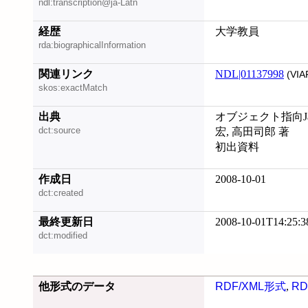
ndl:transcription@ja-Latn
経歴
大学教員
rda:biographicalInformation
関連リンク
NDL|01137998
(VIA
skos:exactMatch
出典
オブジェクト指向Ja
dct:source
宏, 高田司郎 著
初出資料
作成日
2008-10-01
dct:created
最終更新日
2008-10-01T14:25:3
dct:modified
他形式のデータ
RDF/XML形式
,
RD