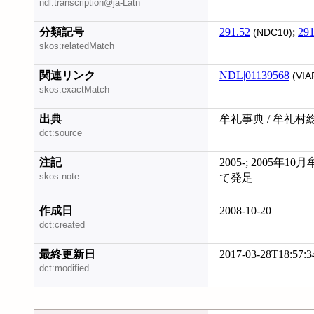
ndl:transcription@ja-Latn
分類記号
291.52
;
291
(NDC10)
skos:relatedMatch
関連リンク
NDL|01139568
(VIA
skos:exactMatch
出典
牟礼事典 / 牟礼村
dct:source
注記
2005-; 2005年
skos:note
て発足
作成日
2008-10-20
dct:created
最終更新日
2017-03-28T18:57:3
dct:modified