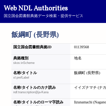
Web NDL Authorities
国立国会図書館典拠データ検索・提供サービス
飯綱町 (長野県)
国立国会図書館典拠ID
01139568
典拠種別
地名
skos:inScheme
名称/タイトル
飯綱町 (長野県)
xl:prefLabel
名称/タイトルのカナ読み
イイズナマチ (ナ
ndl:transcription@ja-Kana
名称/タイトルのローマ字読み
Iizunamachi (Nagan