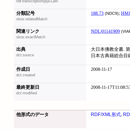
ndl:transcription@ja-Latn
分類記号
188.73
;
HM1
(NDC9)
skos:relatedMatch
関連リンク
NDL|01141909
(VIA
skos:exactMatch
出典
大日本佛教全書. 第
dct:source
日本古典籍総合目録 (
作成日
2008-11-17
dct:created
最終更新日
2008-11-17T11:08:5
dct:modified
他形式のデータ
RDF/XML形式
,
RD