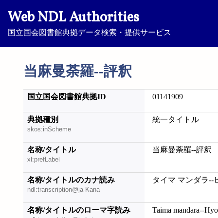
Web NDL Authorities
国立国会図書館典拠データ検索・提供サービス
当麻曼荼羅--評釈
国立国会図書館典拠ID
01141909
典拠種別
統一タイトル
skos:inScheme
名称/タイトル
当麻曼荼羅--評釈
xl:prefLabel
名称/タイトルのカナ読み
タイマ マンダラ-
ndl:transcription@ja-Kana
名称/タイトルのローマ字読み
Taima mandara--Hyo