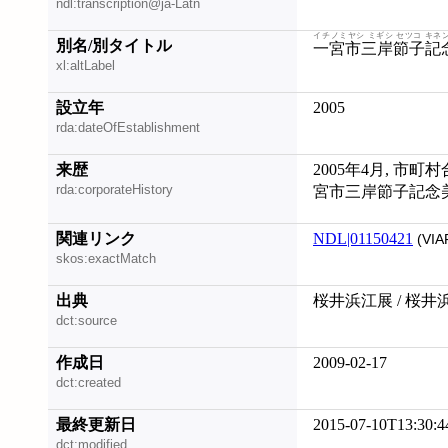
ndl:transcription@ja-Latn
イチノミヤシ ミギシ セツコ キネ
別名/別タイトル
一宮市三岸節子記
xl:altLabel
設立年
2005
rda:dateOfEstablishment
来歴
2005年4月, 
rda:corporateHistory
宮市三岸節子記念
関連リンク
NDL|01150421
(VIA
skos:exactMatch
出典
桜井浜江展 / 桜井浜
dct:source
作成日
2009-02-17
dct:created
最終更新日
2015-07-10T13:30:4
dct:modified