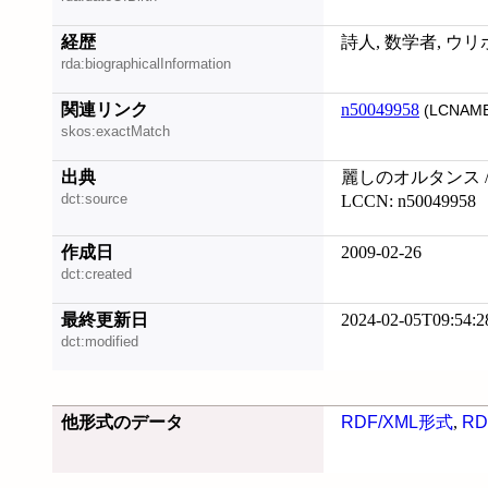
経歴
詩人, 数学者, 
rda:biographicalInformation
関連リンク
n50049958
(LCNAME
skos:exactMatch
出典
麗しのオルタンス /
dct:source
LCCN: n50049958
作成日
2009-02-26
dct:created
最終更新日
2024-02-05T09:54:2
dct:modified
他形式のデータ
RDF/XML形式
,
RD