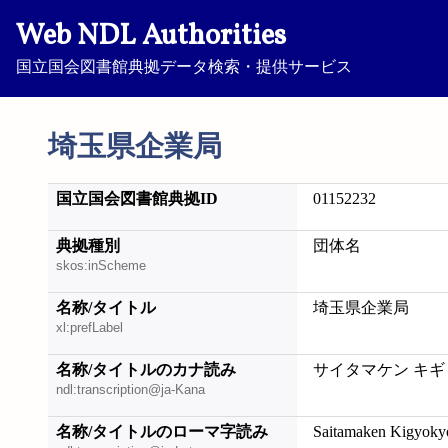
Web NDL Authorities
国立国会図書館典拠データ検索・提供サービス
埼玉県企業局
国立国会図書館典拠ID
01152232
典拠種別
団体名
skos:inScheme
名称/タイトル
埼玉県企業局
xl:prefLabel
名称/タイトルのカナ読み
サイタマケン キ
ndl:transcription@ja-Kana
名称/タイトルのローマ字読み
Saitamaken Kigyoky