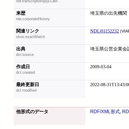
ndl:transcription@ja-Latn
来歴
埼玉県の出先機関
rda:corporateHistory
関連リンク
NDL|01152232
(VIA
skos:exactMatch
出典
埼玉県公営企業会計
dct:source
作成日
2009-03-04
dct:created
最終更新日
2022-08-31T13:43:0
dct:modified
他形式のデータ
RDF/XML形式
,
RD