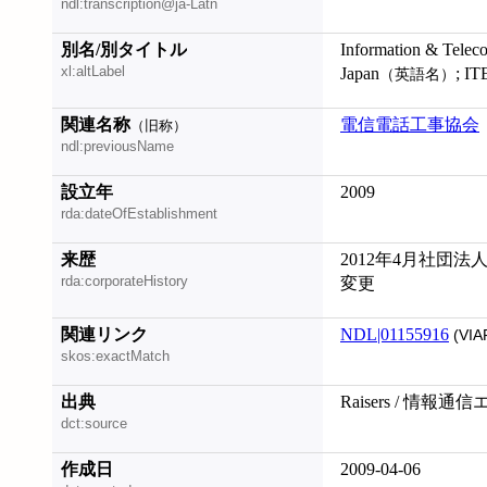
ndl:transcription@ja-Latn
別名/別タイトル
Information & Telec
xl:altLabel
Japan
; I
（英語名）
関連名称
電信電話工事協会
（旧称）
ndl:previousName
設立年
2009
rda:dateOfEstablishment
来歴
2012年4月社団法
rda:corporateHistory
変更
関連リンク
NDL|01155916
(VIA
skos:exactMatch
出典
Raisers / 情
dct:source
作成日
2009-04-06