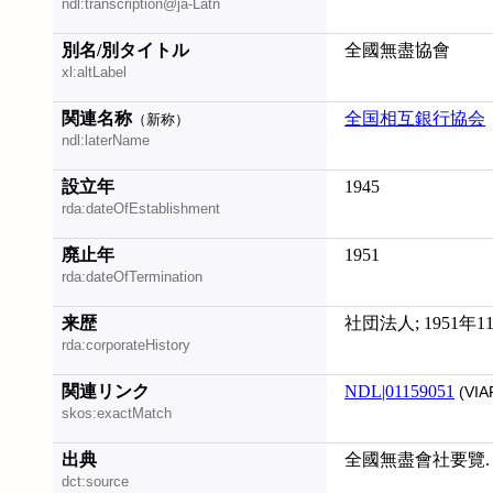
ndl:transcription@ja-Latn
別名/別タイトル
全國無盡協會
xl:altLabel
関連名称
全国相互銀行協会
（新称）
ndl:laterName
設立年
1945
rda:dateOfEstablishment
廃止年
1951
rda:dateOfTermination
来歴
社団法人; 1951年
rda:corporateHistory
関連リンク
NDL|01159051
(VIA
skos:exactMatch
出典
全國無盡會社要覽.
dct:source