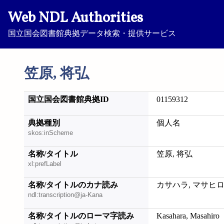
Web NDL Authorities
国立国会図書館典拠データ検索・提供サービス
笠原, 将弘
国立国会図書館典拠ID
01159312
典拠種別
個人名
skos:inScheme
名称/タイトル
笠原, 将弘
xl:prefLabel
名称/タイトルのカナ読み
カサハラ, マサヒ
ndl:transcription@ja-Kana
名称/タイトルのローマ字読み
Kasahara, Masahiro