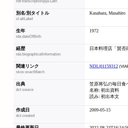
ndl:transcription@ja-Latn
別名/別タイトル
Kasahara, Masahiro
xl:altLabel
生年
1972
rda:dateOfBirth
経歴
日本料理店「賛否
rda:biographicalInformation
関連リンク
NDL|01159312
(VIA
skos:exactMatch
出典
笠原将弘の毎日食べ
dct:source
名称: 初出資料
読み: 初出本文
作成日
2009-05-15
dct:created
最終更新日
2022-08-23T16:24:5