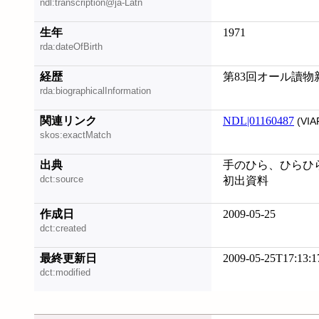
ndl:transcription@ja-Latn
生年
1971
rda:dateOfBirth
経歴
第83回オール讀物
rda:biographicalInformation
関連リンク
NDL|01160487
(VIA
skos:exactMatch
出典
手のひら、ひらひら 
dct:source
初出資料
作成日
2009-05-25
dct:created
最終更新日
2009-05-25T17:13:1
dct:modified