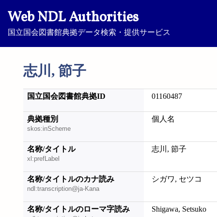
Web NDL Authorities
国立国会図書館典拠データ検索・提供サービス
志川, 節子
国立国会図書館典拠ID
01160487
典拠種別
個人名
skos:inScheme
名称/タイトル
志川, 節子
xl:prefLabel
名称/タイトルのカナ読み
シガワ, セツコ
ndl:transcription@ja-Kana
名称/タイトルのローマ字読み
Shigawa, Setsuko