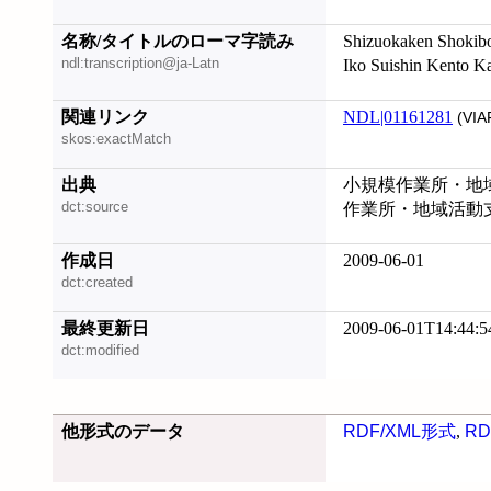
名称/タイトルのローマ字読み
Shizuokaken Shokibo
ndl:transcription@ja-Latn
Iko Suishin Kento Ka
関連リンク
NDL|01161281
(VIA
skos:exactMatch
出典
小規模作業所・地域
dct:source
作業所・地域活動支
作成日
2009-06-01
dct:created
最終更新日
2009-06-01T14:44:5
dct:modified
他形式のデータ
RDF/XML形式
,
RD