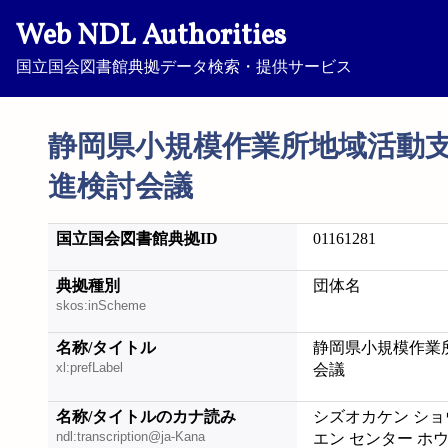
Web NDL Authorities
国立国会図書館典拠データ検索・提供サービス
静岡県小規模作業所地域活動
進検討会議
国立国会図書館典拠ID
01161281
典拠種別
団体名
skos:inScheme
名称/タイトル
静岡県小規模作業
xl:prefLabel
会議
名称/タイトルのカナ読み
シズオカケン ショ
ndl:transcription@ja-Kana
エン センター ホ