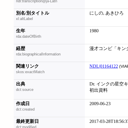
ndl:transcription@ja-Latn
別名/別タイトル
にしの, あきひろ
xl:altLabel
生年
1980
rda:dateOfBirth
経歴
漫才コンビ「キン
rda:biographicalInformation
関連リンク
NDL|01164122
(VIA
skos:exactMatch
出典
Dr. インクの星空
dct:source
初出資料
作成日
2009-06-23
dct:created
最終更新日
2017-03-28T18:56:3
dct:modified