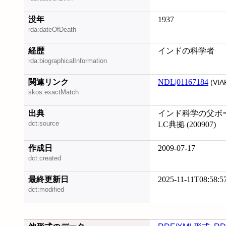
没年
1937
rda:dateOfDeath
経歴
インドの科学者
rda:biographicalInformation
関連リンク
NDL|01167184
(VIA
skos:exactMatch
出典
インド科学の父ボース
dct:source
LC典拠 (200907)
作成日
2009-07-17
dct:created
最終更新日
2025-11-11T08:58:5
dct:modified