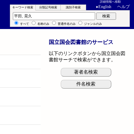
詳細情報へ移動
▸
English
ヘルプ
キーワード検索
分類記号検索
識別子検索
キーワード検索
検索
すべて
名称のみ
普通件名のみ
ジャンルのみ
国立国会図書館のサービス
以下のリンクボタンから国立国会図
書館サーチで検索ができます。
著者名検索
件名検索