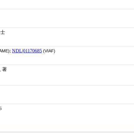
築士
;
NDL|01170685
AME)
(VIAF)
久 著
6