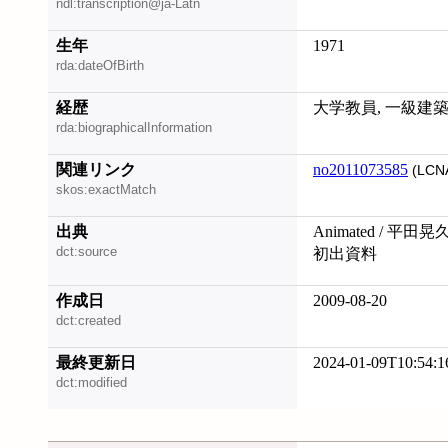
ndl:transcription@ja-Latn
生年
1971
rda:dateOfBirth
経歴
大学教員, 一級建
rda:biographicalInformation
関連リンク
no2011073585
(LCN
skos:exactMatch
出典
Animated / 平田晃
dct:source
初出資料
作成日
2009-08-20
dct:created
最終更新日
2024-01-09T10:54:1
dct:modified