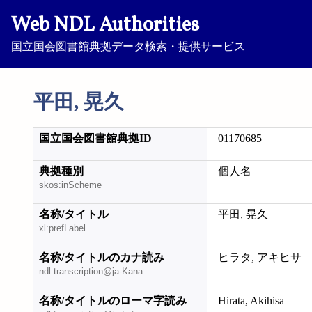
Web NDL Authorities
国立国会図書館典拠データ検索・提供サービス
平田, 晃久
国立国会図書館典拠ID
01170685
典拠種別
個人名
skos:inScheme
名称/タイトル
平田, 晃久
xl:prefLabel
名称/タイトルのカナ読み
ヒラタ, アキヒサ
ndl:transcription@ja-Kana
名称/タイトルのローマ字読み
Hirata, Akihisa