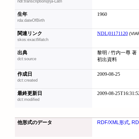
ndl:transcription@ja-Latn
生年
1960
rda:dateOfBirth
関連リンク
NDL|01171120
(VIA
skos:exactMatch
出典
黎明 / 竹内一尊 著
dct:source
初出資料
作成日
2009-08-25
dct:created
最終更新日
2009-08-25T16:31:5
dct:modified
他形式のデータ
RDF/XML形式
,
RD