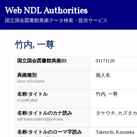
Web NDL Authorities
国立国会図書館典拠データ検索・提供サービス
竹内, 一尊
国立国会図書館典拠ID
01171120
典拠種別
個人名
skos:inScheme
名称/タイトル
竹内, 一尊
xl:prefLabel
名称/タイトルのカナ読み
タケウチ, カズタ
ndl:transcription@ja-Kana
名称/タイトルのローマ字読み
Takeuchi, Kazutaka