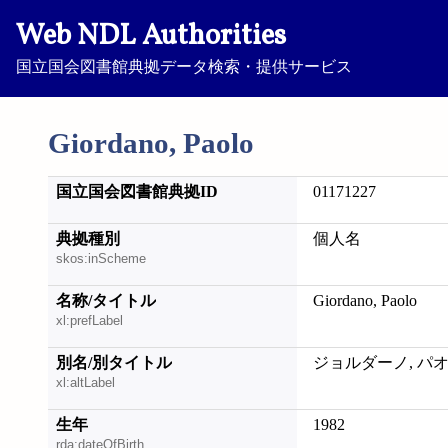
Web NDL Authorities
国立国会図書館典拠データ検索・提供サービス
Giordano, Paolo
国立国会図書館典拠ID
01171227
典拠種別
個人名
skos:inScheme
名称/タイトル
Giordano, Paolo
xl:prefLabel
別名/別タイトル
ジョルダーノ, パ
xl:altLabel
生年
1982
rda:dateOfBirth