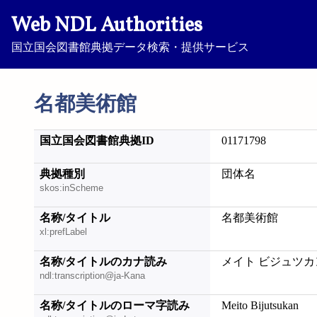
Web NDL Authorities
国立国会図書館典拠データ検索・提供サービス
名都美術館
国立国会図書館典拠ID
01171798
典拠種別
団体名
skos:inScheme
名称/タイトル
名都美術館
xl:prefLabel
名称/タイトルのカナ読み
メイト ビジュツカ
ndl:transcription@ja-Kana
名称/タイトルのローマ字読み
Meito Bijutsukan