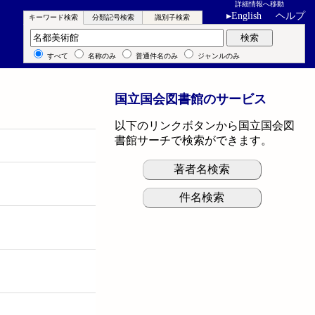
詳細情報へ移動
▸
English
ヘルプ
キーワード検索
分類記号検索
識別子検索
キーワード検索
検索
すべて
名称のみ
普通件名のみ
ジャンルのみ
国立国会図書館のサービス
以下のリンクボタンから国立国会図
書館サーチで検索ができます。
著者名検索
件名検索