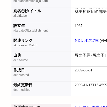
ndl:transcription@ja-Latn
ハヤシ ビジュツ ザイダン メイト ビ
別名/別タイトル
林美術財団名都美
xl:altLabel
設立年
1987
rda:dateOfEstablishment
関連リンク
NDL|01171798
(VIA
skos:exactMatch
出典
堀文子展 / 堀文子 
dct:source
作成日
2009-08-31
dct:created
最終更新日
2009-11-17T15:45:2
dct:modified