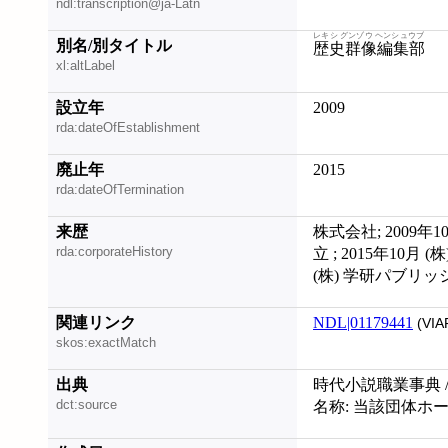
ndl:transcription@ja-Latn
レキシ グンゾウ ヘンシュウブ
別名/別タイトル
歴史群像編集部
xl:altLabel
設立年
2009
rda:dateOfEstablishment
廃止年
2015
rda:dateOfTermination
来歴
株式会社; 200
rda:corporateHistory
立 ; 2015年10月
(株) 学研パブリッ
関連リンク
NDL|01179441
(VIA
skos:exactMatch
出典
時代小説職業事典 
dct:source
名称: 当該団体ホーム