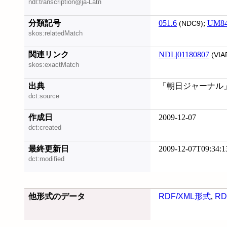
ndl:transcription@ja-Latn
分類記号
051.6
;
UM8
(NDC9)
skos:relatedMatch
関連リンク
NDL|01180807
(VIA
skos:exactMatch
出典
「朝日ジャーナル」
dct:source
作成日
2009-12-07
dct:created
最終更新日
2009-12-07T09:34:1
dct:modified
他形式のデータ
RDF/XML形式
,
RD