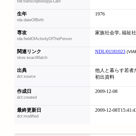
ndl:transcription@ja-Latn
生年
1976
rda:dateOfBirth
専攻
家族社会学, 福祉社
rda:fieldOfActivityOfThePerson
関連リンク
NDL|01181023
(VIA
skos:exactMatch
出典
他人と暮らす若者た
dct:source
初出資料
作成日
2009-12-08
dct:created
最終更新日
2009-12-08T15:41:4
dct:modified