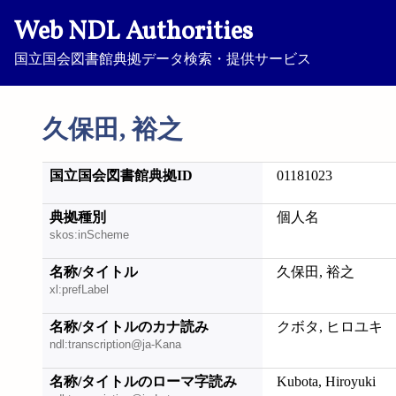
Web NDL Authorities
国立国会図書館典拠データ検索・提供サービス
久保田, 裕之
国立国会図書館典拠ID
01181023
典拠種別
個人名
skos:inScheme
名称/タイトル
久保田, 裕之
xl:prefLabel
名称/タイトルのカナ読み
クボタ, ヒロユキ
ndl:transcription@ja-Kana
名称/タイトルのローマ字読み
Kubota, Hiroyuki