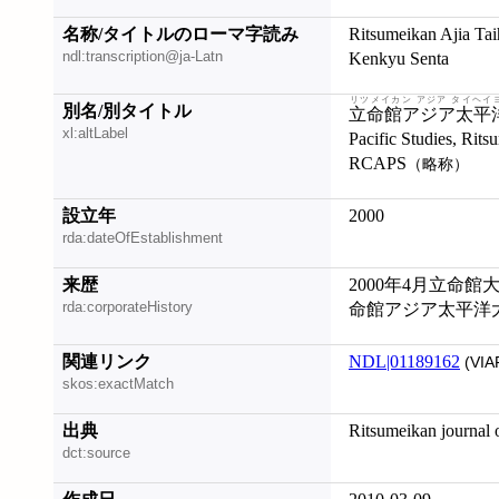
名称/タイトルのローマ字読み
Ritsumeikan Ajia Tai
ndl:transcription@ja-Latn
Kenkyu Senta
リツメイカン アジア タイヘイ
別名/別タイトル
立命館アジア太平
xl:altLabel
Pacific Studies, Rits
RCAPS
（略称）
設立年
2000
rda:dateOfEstablishment
来歴
2000年4月立命
rda:corporateHistory
命館アジア太平洋
関連リンク
NDL|01189162
(VIA
skos:exactMatch
出典
Ritsumeikan journal o
dct:source