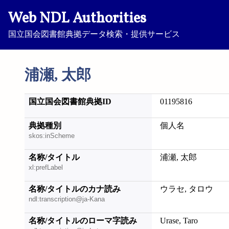
Web NDL Authorities
国立国会図書館典拠データ検索・提供サービス
浦瀬, 太郎
国立国会図書館典拠ID
01195816
典拠種別
個人名
skos:inScheme
名称/タイトル
浦瀬, 太郎
xl:prefLabel
名称/タイトルのカナ読み
ウラセ, タロウ
ndl:transcription@ja-Kana
名称/タイトルのローマ字読み
Urase, Taro