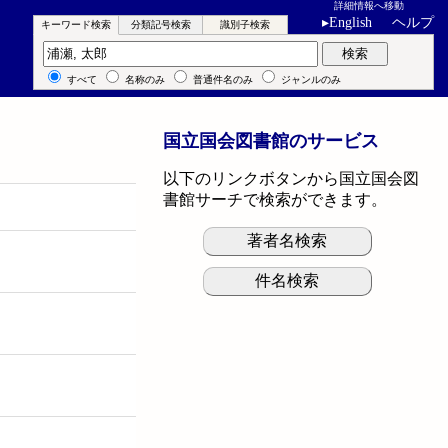
詳細情報へ移動
▸
English
ヘルプ
キーワード検索
分類記号検索
識別子検索
キーワード検索
検索
すべて
名称のみ
普通件名のみ
ジャンルのみ
国立国会図書館のサービス
以下のリンクボタンから国立国会図
書館サーチで検索ができます。
著者名検索
件名検索