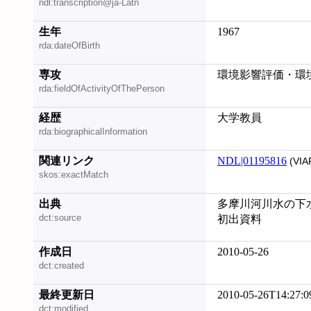
ndl:transcription@ja-Latn
生年
1967
rda:dateOfBirth
専攻
環境影響評価・環境
rda:fieldOfActivityOfThePerson
経歴
大学教員
rda:biographicalInformation
関連リンク
NDL|01195816
(VIA
skos:exactMatch
出典
多摩川河川水の下水
dct:source
初出資料
作成日
2010-05-26
dct:created
最終更新日
2010-05-26T14:27:0
dct:modified